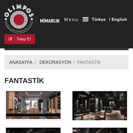
FANTASTİK
ANASAYFA
DEKORASYON
FANTASTİK
Menu
Türkçe
English
Talep Et
Menü Aç
ANASAYFA
DEKORASYON
FANTASTİK
FANTASTİK